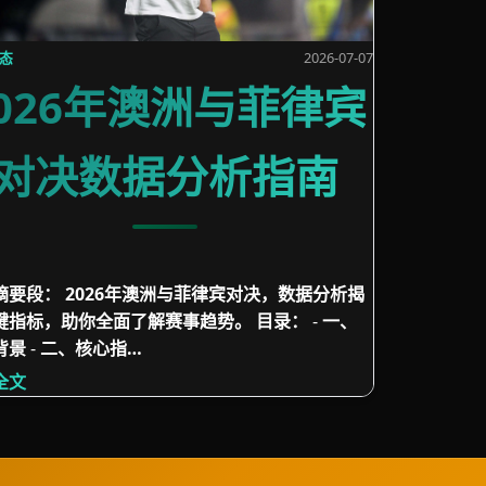
态
2026-07-07
026年澳洲与菲律宾
对决数据分析指南
摘要段：
2026年澳洲与菲律宾对决，数据分析揭
键指标，助你全面了解赛事趋势。
目录：
-
一、
背景
-
二、核心指…
全文