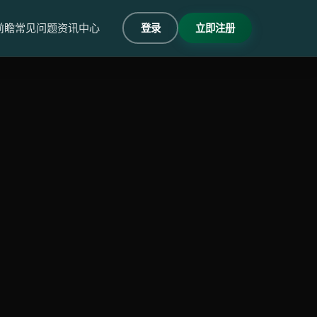
前瞻
常见问题
资讯中心
登录
立即注册