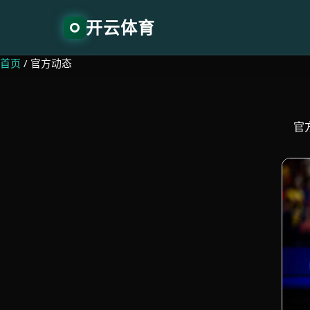
开云体育
跳
首页
/ 官方动态
到
正
文
官